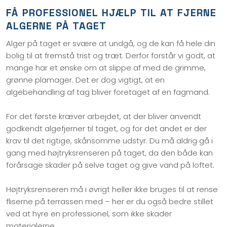
FÅ PROFESSIONEL HJÆLP TIL AT FJERNE
ALGERNE PÅ TAGET
Alger på taget er svære at undgå, og de kan få hele din
bolig til at fremstå trist og træt. Derfor forstår vi godt, at
mange har et ønske om at slippe af med de grimme,
grønne plamager. Det er dog vigtigt, at en
algebehandling af tag bliver foretaget af en fagmand.
For det første kræver arbejdet, at der bliver anvendt
godkendt algefjerner til taget, og for det andet er der
krav til det rigtige, skånsomme udstyr. Du må aldrig gå i
gang med højtryksrenseren på taget, da den både kan
forårsage skader på selve taget og give vand på loftet.
Højtryksrenseren må i øvrigt heller ikke bruges til at rense
fliserne på terrassen med – her er du også bedre stillet
ved at hyre en professionel, som ikke skader
materialerne.