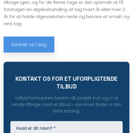
tilbage igen, og for de fleste tage er det optimalt at få
foretaget en algebehandling af tag hvert år eller hver 2.
år for at holde algevæksten nede og bevare et smukt og
rent tag.
Kontakt os i dag
KONTAKT OS FOR ET UFORPLIGTENDE
TILBUD
Udfyld formularen, beskriv dit projekt kort og vi vil
vende tilbage med et tilbud - sammen finder vi den
rette løsning.