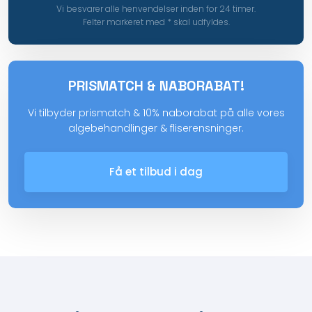
Vi besvarer alle henvendelser inden for 24 timer.
Felter markeret med * skal udfyldes.​
PRISMATCH & NABORABAT!
Vi tilbyder prismatch & 10% naborabat på alle vores
algebehandlinger & fliserensninger.
Få et tilbud i dag