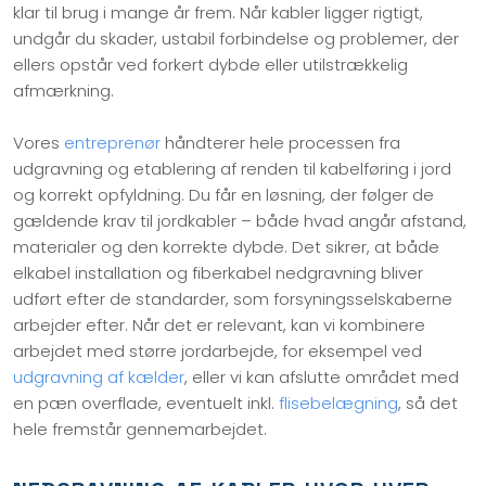
klar til brug i mange år frem. Når kabler ligger rigtigt,
undgår du skader, ustabil forbindelse og problemer, der
ellers opstår ved forkert dybde eller utilstrækkelig
afmærkning.
Vores
entreprenør
håndterer hele processen fra
udgravning og etablering af renden til kabelføring i jord
og korrekt opfyldning. Du får en løsning, der følger de
gældende krav til jordkabler – både hvad angår afstand,
materialer og den korrekte dybde. Det sikrer, at både
elkabel installation og fiberkabel nedgravning bliver
udført efter de standarder, som forsyningsselskaberne
arbejder efter. Når det er relevant, kan vi kombinere
arbejdet med større jordarbejde, for eksempel ved
udgravning af kælder
, eller vi kan afslutte området med
en pæn overflade, eventuelt inkl.
flisebelægning
, så det
hele fremstår gennemarbejdet.