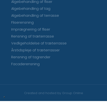
Algebehandling af fliser
Algebehandling af tag
Algebehandling af terrasse
Fliserensning
Imprægnering af fliser
Rensning af træterrasse
Vedligeholdelse af træterrasse
Årstidspleje af træterrasser
Rensning af tagrender
Facaderensning
Created and hosted by Group Online