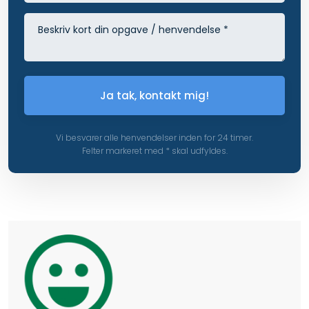
Vi besvarer alle henvendelser inden for 24 timer.
Felter markeret med * skal udfyldes.​