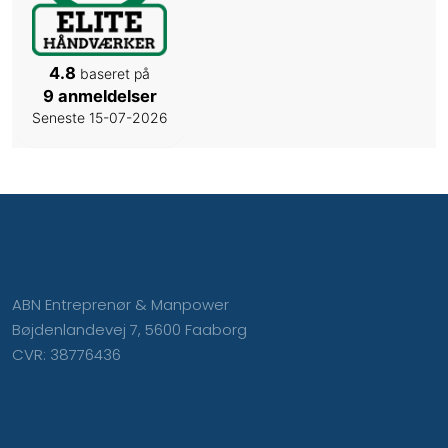
4.8
baseret på
9 anmeldelser
Seneste 15-07-2026
ABN Entreprenør & Manpower
Bøjdenlandevej 7, 5600 Faaborg
CVR: 38776436