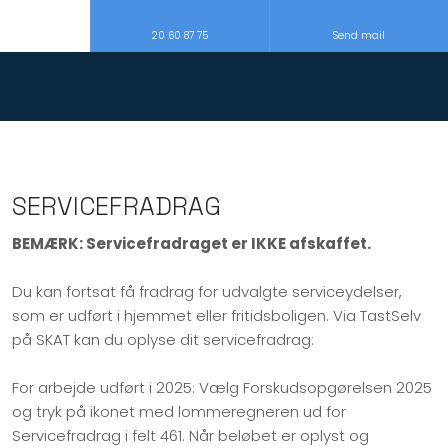
20 60 87 75
Send mail
SERVICEFRADRAG
BEMÆRK: Servicefradraget er IKKE afskaffet.
Du kan fortsat få fradrag for udvalgte serviceydelser,
som er udført i hjemmet eller fritidsboligen. Via TastSelv
på SKAT kan du oplyse dit servicefradrag:
For arbejde udført i 2025: Vælg Forskudsopgørelsen 2025
og tryk på ikonet med lommeregneren ud for
Servicefradrag i felt 461. Når beløbet er oplyst og