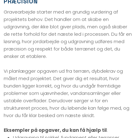
PRÆCISION
Gravearbejde starter med en grundig vurdering af
projektets behov. Det handler om at skabe en
udgravning, der ikke blot giver plads, men også skaber
de rette forhold for det næste led i processen. Du får en
løsning, hvor jordarbejde og udgravning udføres med
præcision og respekt for både terrænet og det, du
ønsker at etablere.
Vi planlægger opgaven ud fra terræn, dybdekrav og
målet med projektet. Det giver dig et resultat, hvor
bunden ligger korrekt, og hvor du undgår fremtidige
problemer som ujævnheder, vandansamlinger eller
ustabile overflader. Derudover sørger vi for en
struktureret proces, hvor du løbende kan følge med, og
hvor du får klar besked om næste skridt.
Eksempler på opgaver, du kan få hjælp til
:
Udgravning til sokkel, fundament eller terrasser