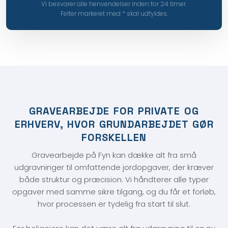
Vi besvarer alle henvendelser inden for 24 timer.
Felter markeret med * skal udfyldes.​
​GRAVEARBEJDE FOR PRIVATE OG
ERHVERV, HVOR GRUNDARBEJDET GØR
FORSKELLEN
Gravearbejde på Fyn kan dække alt fra små
udgravninger til omfattende jordopgaver, der kræver
både struktur og præcision. Vi håndterer alle typer
opgaver med samme sikre tilgang, og du får et forløb,
hvor processen er tydelig fra start til slut.