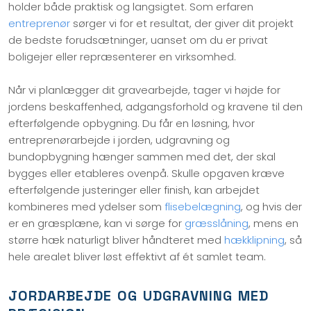
holder både praktisk og langsigtet. Som erfaren
entreprenør
sørger vi for et resultat, der giver dit projekt
de bedste forudsætninger, uanset om du er privat
boligejer eller repræsenterer en virksomhed.
Når vi planlægger dit gravearbejde, tager vi højde for
jordens beskaffenhed, adgangsforhold og kravene til den
efterfølgende opbygning. Du får en løsning, hvor
entreprenørarbejde i jorden, udgravning og
bundopbygning hænger sammen med det, der skal
bygges eller etableres ovenpå. Skulle opgaven kræve
efterfølgende justeringer eller finish, kan arbejdet
kombineres med ydelser som
flisebelægning
, og hvis der
er en græsplæne, kan vi sørge for
græsslåning
, mens en
større hæk naturligt bliver håndteret med
hækklipning
, så
hele arealet bliver løst effektivt af ét samlet team.
JORDARBEJDE OG UDGRAVNING MED