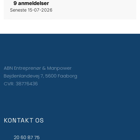
9 anmeldelser
Seneste 15-07-2026
ABN Entreprenør & Manpower
Bøjdenlandevej 7, 5600 Faaborg
CVR: 38776436
KONTAKT OS
20 60 87 75