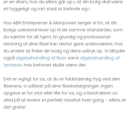
er en skam, hvis du ellers går op i, at din bolig skal være
et hyggeligt og rart sted at befinde sig i.
Hos ABN Entreprenør & Manpower sørger vi for, at din
boligs udeareal lever op til de samme standarder, som
du sætter for dit hjem. En grundig og professionel
rensning af dine fliser kan derfor gøre underværker, hvis
du ønsker at friske din bolig og dens udtryk op. Vi tilbyder
også
algebehandling af fliser
samt
algebehandling af
terrasse
, hvis behovet skulle være der.
Det er vigtigt for os, at du er fuldstændig tryg ved den
fliserens, vi udfører på dine flisebelægninger. Ingen
opgave er for stor eller lille for os, og vi bestræber os
altid på at levere et perfekt resultat hver gang – ellers er
det gratis!