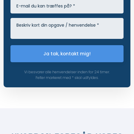
Vi besvarer alle henvendelser inden for 24 timer.
Felter markeret med * skal udfyldes.​