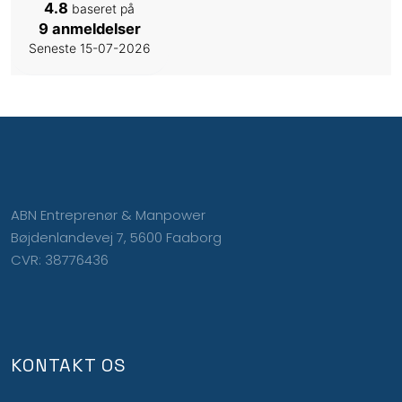
4.8
baseret på
9 anmeldelser
Seneste 15-07-2026
ABN Entreprenør & Manpower
Bøjdenlandevej 7, 5600 Faaborg
CVR: 38776436
KONTAKT OS