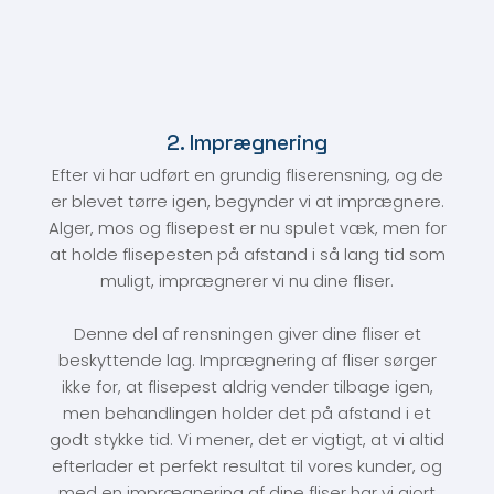
2. Imprægnering
Efter vi har udført en grundig fliserensning, og de
er blevet tørre igen, begynder vi at imprægnere.
Alger, mos og flisepest er nu spulet væk, men for
at holde flisepesten på afstand i så lang tid som
muligt, imprægnerer vi nu dine fliser.
Denne del af rensningen giver dine fliser et
beskyttende lag. Imprægnering af fliser sørger
ikke for, at flisepest aldrig vender tilbage igen,
men behandlingen holder det på afstand i et
godt stykke tid. Vi mener, det er vigtigt, at vi altid
efterlader et perfekt resultat til vores kunder, og
med en imprægnering af dine fliser har vi gjort