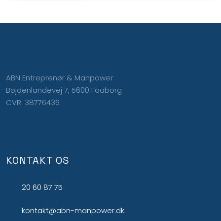
ABN Entreprenør & Manpower
Bøjdenlandevej 7, 5600 Faaborg
CVR: 38776436
KONTAKT OS
20 60 87 75
kontakt@abn-manpower.dk