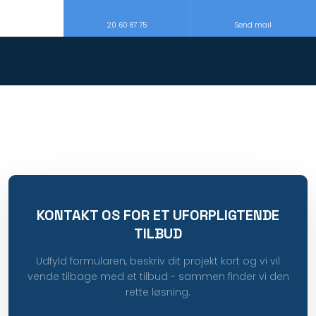
20 60 87 75
Send mail
KONTAKT OS FOR ET UFORPLIGTENDE
TILBUD
Udfyld formularen, beskriv dit projekt kort og vi vil
vende tilbage med et tilbud - sammen finder vi den
rette løsning.