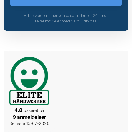
Vi besvarer alle henvendelser inden for 24 timer.
Felter markeret med * skal udfyldes.​
4.8
baseret på
9 anmeldelser
Seneste 15-07-2026